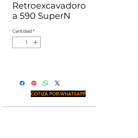
Retroexcavadoro
a 590 SuperN
Cantidad
*
COTIZA POR WHATSAPP
JALISCO
Periférico Sur No. 1841, Col. Paseos del
Sol, C.P. 45079, Zapopan, Jal.
Teléfono:
(
33) 5000 3000
(33) 1794 4905