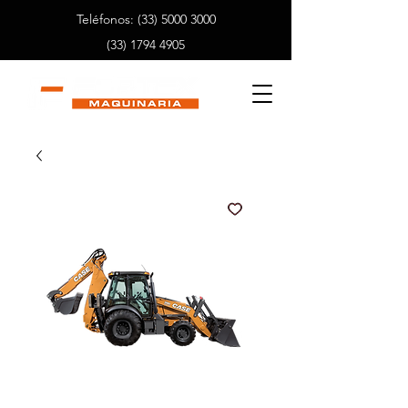
Teléfonos:
(33) 5000 3000
(33) 1794 4905