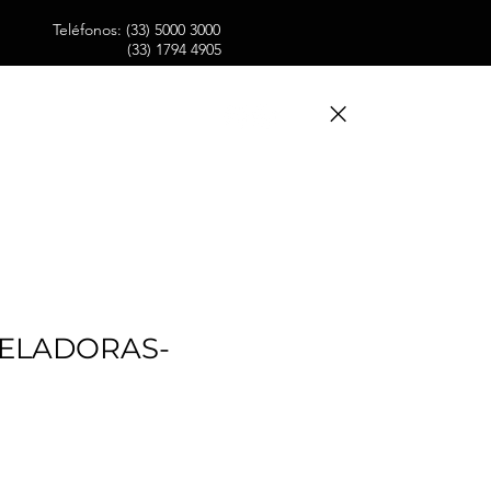
Teléfonos: (33) 5000 3000
(33) 1794 4905
 FORTEX
CONTACTO
ELADORAS-