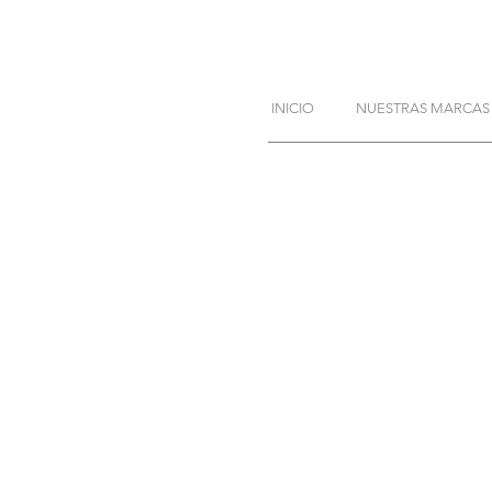
INICIO
NUESTRAS MARCAS
JALISCO
Periférico Sur No. 184
del Sol, C.P. 45079, 
Teléfono:
(
33) 5000 3
(33) 1794 49
c
ontacto@fortexcom
Aviso de privacidad