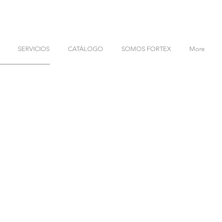
SERVICIOS
CATÁLOGO
SOMOS FORTEX
More
GUANAJUATO
1, Col. Paseos
Blvd. Aeropuerto No. 8608 Colonia Granjas
Zapopan, Jal.
Las Palomas (Los Sauces, 37688 León, Gto.
Teléfonos: (477) 100 2920
000
05
(33) 1794 4905
ercial.mx
c
ontacto@fortexcomercial.mx