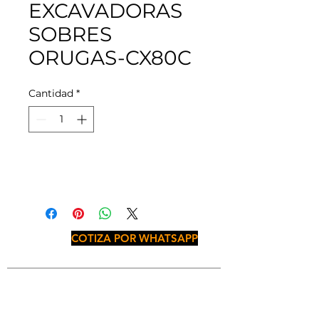
EXCAVADORAS
SOBRES
ORUGAS-CX80C
Cantidad
*
COTIZA POR WHATSAPP
JALISCO
Periférico Sur No. 1841, Col. Paseos del
Sol, C.P. 45079, Zapopan, Jal.