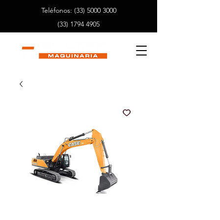
Teléfonos:
(33) 5000 3000
(33) 1794 4905