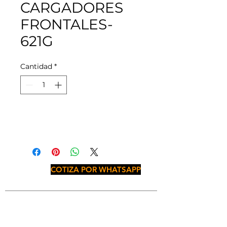
CARGADORES
FRONTALES-
621G
Cantidad
*
COTIZA POR WHATSAPP
JALISCO
Periférico Sur No. 1841, Col. Paseos del
Sol, C.P. 45079, Zapopan, Jal.