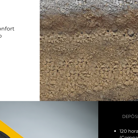
onfort
o
DEPÓSI
120 hor
(Compar