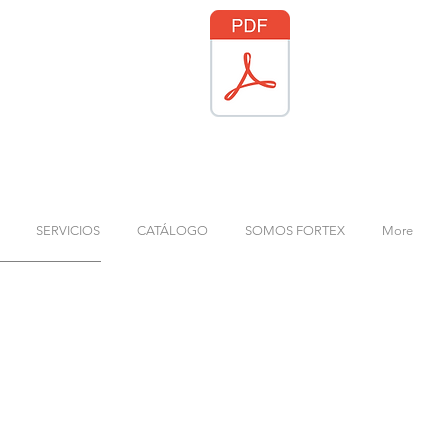
SERVICIOS
CATÁLOGO
SOMOS FORTEX
More
GUANAJUATO
1, Col. Paseos
Blvd. Aeropuerto No. 8608 Colonia Granjas
Zapopan, Jal.
Las Palomas (Los Sauces, 37688 León, Gto.
Teléfonos: (477) 100 2920
000
05
(33) 1794 4905
ercial.mx
c
ontacto@fortexcomercial.mx