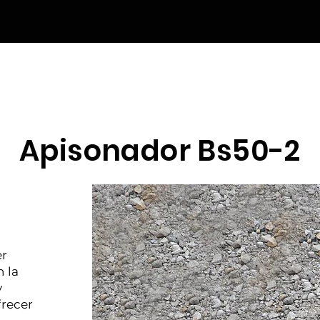
NICIO
NUESTRAS MARCAS
SERVICIOS
CATÁLOGO
SOMOS
Apisonador Bs50-2
er
 la
y
frecer