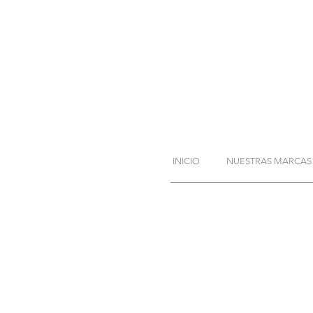
INICIO
NUESTRAS MARCAS
JALISCO
Periférico Sur No. 184
del Sol, C.P. 45079, 
Teléfono:
(
33) 5000 3
(33) 1794 49
c
ontacto@fortexcom
Aviso de privacidad