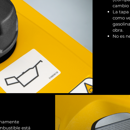
cambio 
La tapa
como ver
gasolina
obra.
No es n
umamente
ombustible está