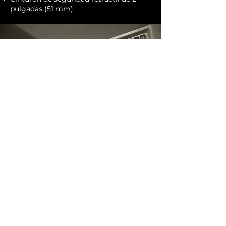
pulgadas (51 mm)
FICHA
TÉCNIC
A