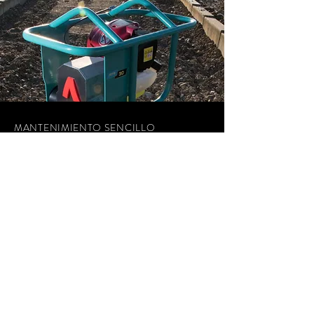
MANTENIMIENTO SENCILLO
Las máquinas ATR 60 y ATR 68
ofrecen un prefiltro de ciclón
opcional. El ciclón extiende la vida útil
del filtro estándar hasta 5 veces.
Todas las máquinas de ATR tienen un
motor confiable, adecuado para el
tamaño de la máquina, para brindar
potencia y vida útil óptimas.
FICHA